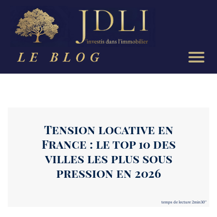
Acc
ueil
Arti
cles
si
Tension locative en
m
France : le top 10 des
ul
villes les plus sous
at
pression en 2026
eu
temps de lecture 2min30''
rs