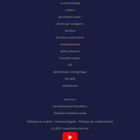
Accueil du blog
contact
qui sommes nous ?
articles par catégorie :
location
location courte durée
investissement
défiscalisation
frontalier suisse
SCI
performance énergétique
fiscalité
simulateurs
services :
investissement immobilier
fiscalité frontaliers suisse
Politique de cookies - Mentions légales - Politique de confidentialité
(c) JDLI . tous droits réservés