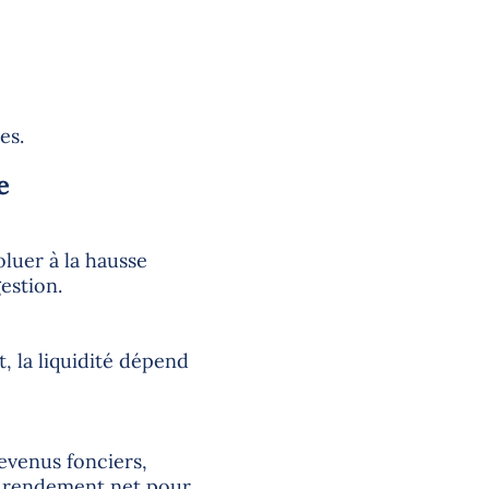
es.
e
luer à la hausse
estion.
, la liquidité dépend
evenus fonciers,
le rendement net pour