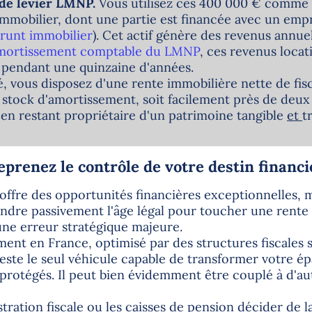
t de levier LMNP.
Vous utilisez ces 400 000 € comme
immobilier, dont une partie est financée avec un emp
prunt immobilier
). Cet actif génère des revenus annue
amortissement comptable du LMNP
, ces revenus locat
 pendant une quinzaine d'années.
é, vous disposez d'une rente immobilière nette de fisc
stock d'amortissement, soit facilement près de deux à
t en restant propriétaire d'un patrimoine tangible
et
t
eprenez le contrôle de votre destin financi
 offre des opportunités financières exceptionnelles, m
endre passivement l'âge légal pour toucher une rente
une erreur stratégique majeure.
ment en France, optimisé par des structures fiscale
ste le seul véhicule capable de transformer votre é
protégés. Il peut bien évidemment être couplé à d'aut
stration fiscale ou les caisses de pension décider de l