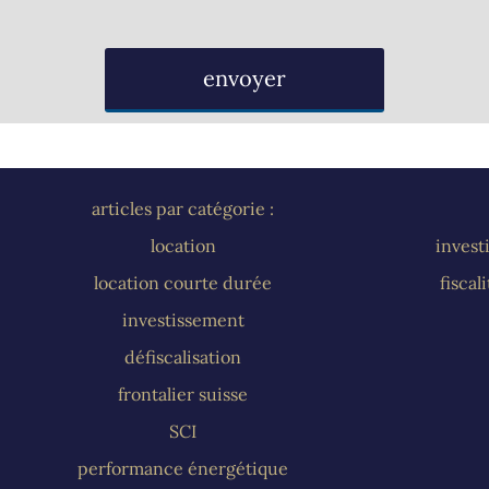
envoyer
articles par catégorie :
location
invest
location courte durée
fiscal
investissement
défiscalisation
frontalier suisse
SCI
performance énergétique