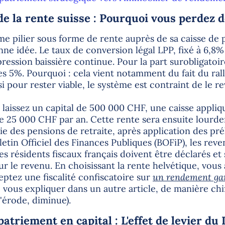
de la rente suisse : Pourquoi vous perdez d
 pilier sous forme de rente auprès de sa caisse de p
ne idée. Le taux de conversion légal LPP, fixé à 6,8%
pression baissière continue. Pour la part surobligatoir
des 5%. Pourquoi : cela vient notamment du fait du r
i pour rester viable, le système est contraint de le rev
laissez un capital de 500 000 CHF, une caisse appliq
e 25 000 CHF par an. Cette rente sera ensuite lour
ie des pensions de retraite, après application des pr
letin Officiel des Finances Publiques (BOFiP), les rev
es résidents fiscaux français doivent être déclarés et
ur le revenu. En choisissant la rente helvétique, vous
eptez une fiscalité confiscatoire sur
un rendement gar
vous expliquer dans un autre article, de manière chi
'érode, diminue).
patriement en capital : L'effet de levier d