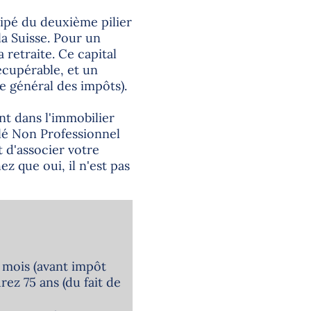
ticipé du deuxième pilier
la Suisse. Pour un
 retraite. Ce capital
écupérable, et un
de général des impôts).
nt dans l'immobilier
blé Non Professionnel
 d'associer votre
z que oui, il n'est pas
 mois (avant impôt
ez 75 ans (du fait de