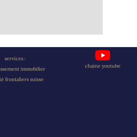
services :
chaine youtube
issement immobilier
ité frontaliers suisse