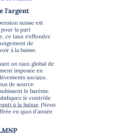
e l'argent
ension suisse est
 pour la part
e, ce taux s'effondre
allongement de
oir à la baisse.
uant un taux global de
dement imposée en
élèvements sociaux.
enus de source
 subissent le barème
 abdiquez le contrôle
anti à la baisse
. (
Nous
ffrée en quoi d'année
u LMNP