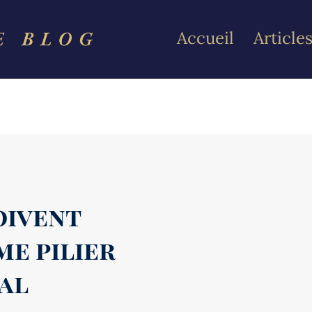
Accueil
Article
oivent
me pilier
tal