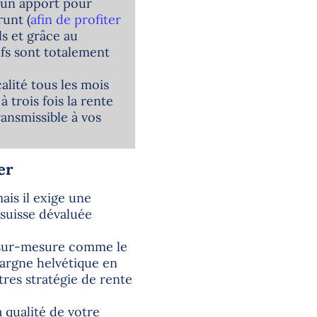
 un apport pour
runt (
afin de profiter
ls et grâce au
ifs sont totalement
alité tous les mois
 trois fois la rente
ransmissible à vos
er
ais il exige une
 suisse dévaluée
s sur-mesure comme le
pargne helvétique en
res stratégie de rente
a qualité de votre