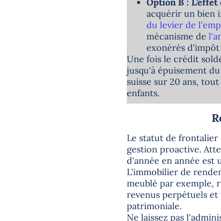
Option B : L'effe
acquérir un bien 
du levier de l'em
mécanisme de
l'
exonérés d'impôt
Une fois le crédit sold
jusqu'à épuisement du 
suisse sur 20 ans, tou
enfants.
R
Le statut de frontalier
gestion proactive. Att
d'année en année est 
L'immobilier de rende
meublé par exemple, re
revenus perpétuels et 
patrimoniale.
Ne laissez pas l'admini