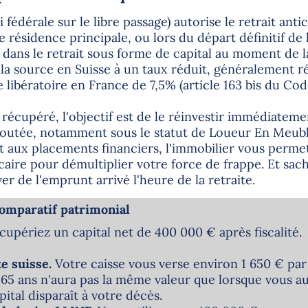
oi fédérale sur le libre passage) autorise le retrait an
e résidence principale, ou lors du départ définitif de 
de dans le retrait sous forme de capital au moment de la
 la source en Suisse à un taux réduit, généralement r
 libératoire en France de 7,5% (article 163 bis du Co
 récupéré, l'objectif est de le réinvestir immédiateme
 ajoutée, notamment sous le statut de Loueur En Meu
 aux placements financiers, l'immobilier vous permet
caire pour démultiplier votre force de frappe. Et sache
ver de l'emprunt arrivé l'heure de la retraite.
comparatif patrimonial
upériez un capital net de 400 000 € après fiscalité.
e suisse.
Votre caisse vous verse environ 1 650 € par
 65 ans n'aura pas la même valeur que lorsque vous aur
capital disparaît à votre décès.